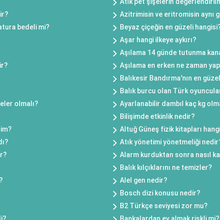
Atık pet şişelerin değerlendir
ir?
Azitrimisin ve eritromisin aynı
atura bedeli mi?
Beyaz çiçeğin en güzeli hangisi
Aşar hangi ilkeye aykırı?
Aşılama 14 günde tutunma kan
ir?
Aşılama en erken ne zaman yapı
Balıkesir Bandırma'nın en güzel
Balık burcu olan Türk oyuncula
eler olmalı?
Ayarlanabilir dambıl kaç kg olm
Bilişimde etkinlik nedir?
rim?
Altuğ Güneş fizik kitapları hang
dı?
Atık yönetimi yönetmeliği nedir
ir?
Alarm kurduktan sonra nasıl ka
Balık kılçıklarını ne temizler?
?
Alel gen nedir?
Bosch dizi konusu nedir?
B2 Türkçe seviyesi zor mu?
li?
Bankalardan ev almak riskli mi?