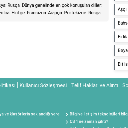
ya: Rusça. Dünya genelinde en çok konuşulan diller:
Aşçı 
yolca. Hintçe. Fransızca. Arapça. Portekizce. Rusça.
Bahs
Birli
Beyaz
Bitli
olitikası
Kullanıcı Sözleşmesi
Telif Hakları ve Alıntı
So
ya ve klasörlerin saklandığı yere
Bilgi ve iletişim teknolojileri b
CS 1 ne zaman çıktı?