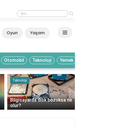
›
Ayaklarım yatağın içinde neden buz gibi olur?
Oyun
Yaşam
Anasayfa
Otomobil
Teknoloji
Yemek
Teknoloji
Yemek
›
Bilgisayarda disk bozuksa ne
Bakır hangi meyvelerde
olur?
bulunur?