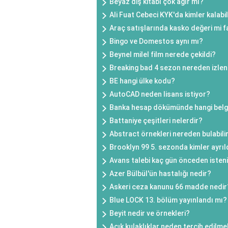
Beyaz diş kitabı çok ağır mı?
Ali Fuat Cebeci KYK'da kimler kalabil
Araç satışlarında kasko değeri mi f
Bingo ve Domestos aynı mı?
Beynel milel film nerede çekildi?
Breaking bad 4 sezon nereden izlen
BE hangi ülke kodu?
AutoCAD neden lisans istiyor?
Banka hesap dökümünde hangi belg
Battaniye çeşitleri nelerdir?
Abstract örnekleri nereden bulabili
Brooklyn 99 5. sezonda kimler ayrıl
Avans talebi kaç gün önceden isten
Azer Bülbül'ün hastalığı nedir?
Askeri ceza kanunu 66 madde nedir
Blue LOCK 13. bölüm yayınlandı mı?
Beyit nedir ve örnekleri?
Açık kulaklıklar neden tercih edilme