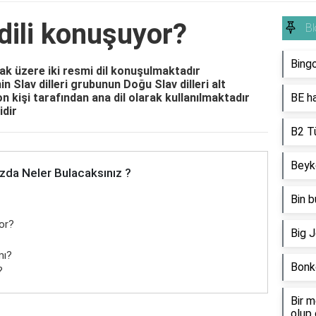
dili konuşuyor?
Bl
Bing
k üzere iki resmi dil konuşulmaktadır
in Slav dilleri grubunun Doğu Slav dilleri alt
on kişi tarafından ana dil olarak kullanılmaktadır
BE ha
idir
B2 T
Beyk
zda Neler Bulacaksınız ?
Bin 
or?
Big J
mı?
Bonkö
?
Bir m
olup 