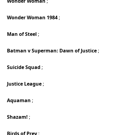
Wonder Woman
;
Wonder Woman 1984
;
Man of Steel
;
Batman v Superman: Dawn of Justice
;
Suicide Squad
;
Justice League
;
Aquaman
;
Shazam!
;
Birds of Prey
;