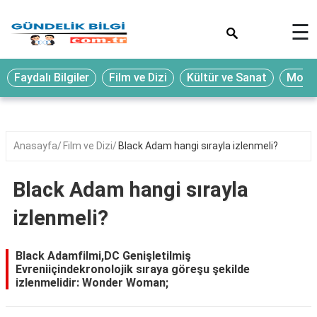
×
☰
Eğitim
Faydalı Bilgiler
Film ve Dizi
Kültür ve Sanat
Moda 
Ekonomi
Sağlık
Seyahat
Anasayfa
Film ve Dizi
Black Adam hangi sırayla izlenmeli?
Spor
Black Adam hangi sırayla
Oyun
izlenmeli?
Yaşam
Hukuk
Black Adamfilmi,DC Genişletilmiş
Evreniiçindekronolojik sıraya göreşu şekilde
Blog
izlenmelidir: Wonder Woman;