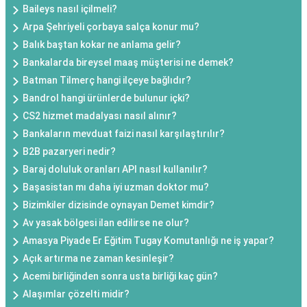
Baileys nasıl içilmeli?
Arpa Şehriyeli çorbaya salça konur mu?
Balık baştan kokar ne anlama gelir?
Bankalarda bireysel maaş müşterisi ne demek?
Batman Tilmerç hangi ilçeye bağlıdır?
Bandrol hangi ürünlerde bulunur içki?
CS2 hizmet madalyası nasıl alınır?
Bankaların mevduat faizi nasıl karşılaştırılır?
B2B pazaryeri nedir?
Baraj doluluk oranları API nasıl kullanılır?
Başasistan mı daha iyi uzman doktor mu?
Bizimkiler dizisinde oynayan Demet kimdir?
Av yasak bölgesi ilan edilirse ne olur?
Amasya Piyade Er Eğitim Tugay Komutanlığı ne iş yapar?
Açık artırma ne zaman kesinleşir?
Acemi birliğinden sonra usta birliği kaç gün?
Alaşımlar çözelti midir?