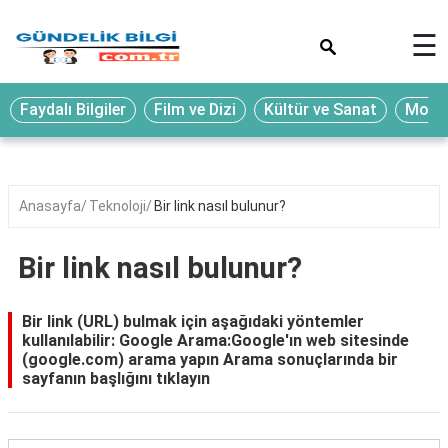
×
☰
Eğitim
Faydalı Bilgiler
Film ve Dizi
Kültür ve Sanat
Moda 
Ekonomi
Sağlık
Seyahat
Anasayfa
Teknoloji
Bir link nasıl bulunur?
Spor
Bir link nasıl bulunur?
Oyun
Yaşam
Bir link (URL) bulmak için aşağıdaki yöntemler
kullanılabilir: Google Arama:Google'ın web sitesinde
Hukuk
(google.com) arama yapın Arama sonuçlarında bir
sayfanın başlığını tıklayın
Blog