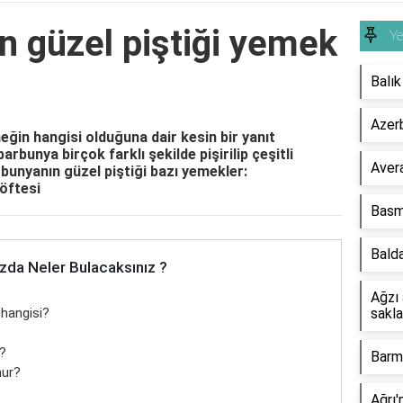
n güzel piştiği yemek
Y
Balık
Azerb
eğin hangisi olduğuna dair kesin bir yanıt
bunya birçok farklı şekilde pişirilip çeşitli
Avera
arbunyanın güzel piştiği bazı yemekler:
öftesi
Basma
Balda
zda Neler Bulacaksınız ?
Ağzı 
 hangisi?
sakla
r?
Barm
nur?
Ağrı'