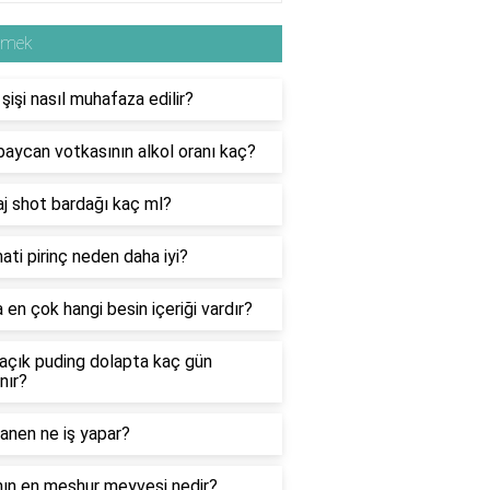
emek
 şişi nasıl muhafaza edilir?
aycan votkasının alkol oranı kaç?
j shot bardağı kaç ml?
ti pirinç neden daha iyi?
 en çok hangi besin içeriği vardır?
açık puding dolapta kaç gün
nır?
anen ne iş yapar?
nın en meşhur meyvesi nedir?