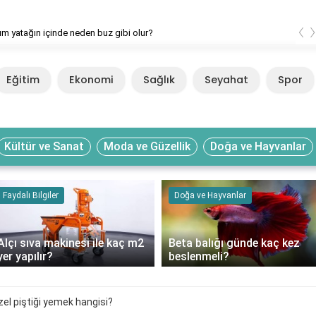
‹
ım yatağın içinde neden buz gibi olur?
Eğitim
Ekonomi
Sağlık
Seyahat
Spor
Kültür ve Sanat
Moda ve Güzellik
Doğa ve Hayvanlar
Faydalı Bilgiler
Doğa ve Hayvanlar
Alçı sıva makinesi ile kaç m2
Beta balığı günde kaç kez
yer yapılır?
beslenmeli?
el piştiği yemek hangisi?