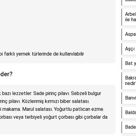
Arbel
ile h
Aspav
Aşçı 
 farklı yemek türlerinde de kullanılabilir
Bat y
ider?
Bakra
nedir
 bazı lezzetler: Sade pirinç pilavı. Sebzeli bulgur
Banvi
irinç pilavı. Közlenmiş kırmızı biber salatası.
 makarna. Marul salatası. Yoğurtlu patlıcan ezme.
Balda
orbası veya terbiyeli yoğurt çorbası gibi çorbalar da
Bade