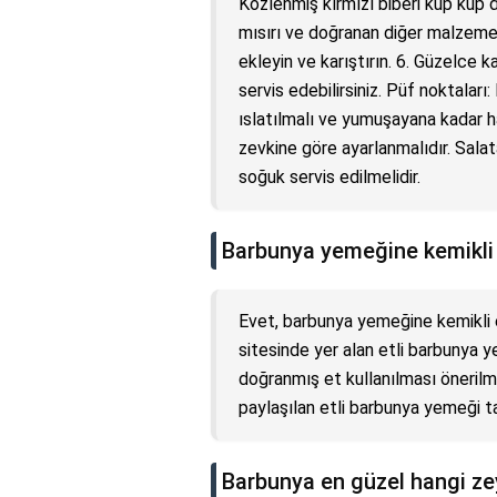
Közlenmiş kırmızı biberi küp küp d
mısırı ve doğranan diğer malzemele
ekleyin ve karıştırın. 6. Güzelce k
servis edebilirsiniz. Püf noktalar
ıslatılmalı ve yumuşayana kadar h
zevkine göre ayarlanmalıdır. Salat
soğuk servis edilmelidir.
Barbunya yemeğine kemikli
Evet, barbunya yemeğine kemikli et
sitesinde yer alan etli barbunya y
doğranmış et kullanılması önerilm
paylaşılan etli barbunya yemeği tar
Barbunya en güzel hangi zey