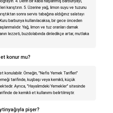
oğrayın. 4. Derin bir kaba haşlanmış barbunyayı,
ri karıştırın. 5. Üzerine yağ, limon suyu ve tuzunu
arıştıktan sonra servis tabağına aldığınız salatayı
ı: Kuru barbunya kullanılacaksa, bir gece önceden
aşlanmalıdır. Yağ, limon ve tuz oranları damak
anın lezzeti, buzdolabında dinledikçe artar, mutlaka
 et konur mu?
 konulabilir. Örneğin, "Nefis Yemek Tarifleri"
emeği tarifinde, kuşbaşı veya kemikli, küçük
ektedir. Ayrıca, "Hayalimdeki Yemekler" sitesinde
ifinde de kemikli et kullanımı belirtilmiştir.
tinyağıyla pişer?