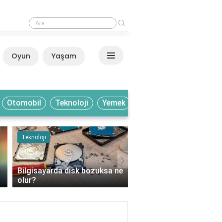
›
Ayaklarım yatağın içinde neden buz gibi olur?
Oyun
Yaşam
Anasayfa
Otomobil
Teknoloji
Yemek
Teknoloji
Yemek
›
Bilgisayarda disk bozuksa ne
Bakır hangi meyvelerde
olur?
bulunur?