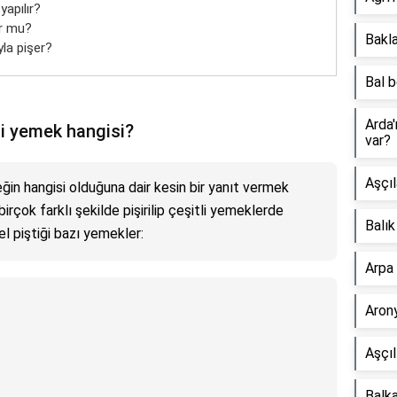
yapılır?
ur mu?
Bakla
la pişer?
Bal b
Arda'
ği yemek hangisi?
var?
Aşçıl
ğin hangisi olduğuna dair kesin bir yanıt vermek
rçok farklı şekilde pişirilip çeşitli yemeklerde
Balık
zel piştiği bazı yemekler:
Arpa 
Arony
Aşçıl
Balka