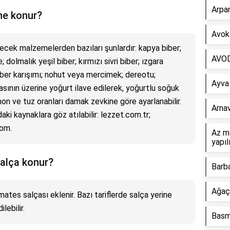
Arpan
ne konur?
Avoka
lecek malzemelerden bazıları şunlardır: kapya biber;
AVOD 
 dolmalık yeşil biber; kırmızı sivri biber; ızgara
biber karışımı; nohut veya mercimek; dereotu;
Ayva
sının üzerine yoğurt ilave edilerek, yoğurtlu soğuk
imon ve tuz oranları damak zevkine göre ayarlanabilir.
Arnav
daki kaynaklara göz atılabilir: lezzet.com.tr;
com.
Az ma
yapıl
alça konur?
Barba
Ağaç 
tes salçası eklenir. Bazı tariflerde salça yerine
ebilir.
Basm