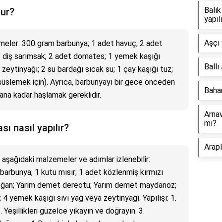
Balık
nur?
yapıl
Aşçı 
emeler: 300 gram barbunya; 1 adet havuç; 2 adet
3 diş sarımsak; 2 adet domates; 1 yemek kaşığı
Ballı
eytinyağı; 2 su bardağı sıcak su; 1 çay kaşığı tuz;
slemek için). Ayrıca, barbunyayı bir gece önceden
Baha
na kadar haşlamak gereklidir.
Arnav
mı?
ı nasıl yapılır?
Arapl
 aşağıdaki malzemeler ve adımlar izlenebilir:
arbunya; 1 kutu mısır; 1 adet közlenmiş kırmızı
soğan; Yarım demet dereotu; Yarım demet maydanoz;
 4 yemek kaşığı sıvı yağ veya zeytinyağı. Yapılışı: 1.
. Yeşillikleri güzelce yıkayın ve doğrayın. 3.