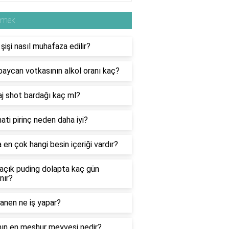
emek
 şişi nasıl muhafaza edilir?
aycan votkasının alkol oranı kaç?
j shot bardağı kaç ml?
ti pirinç neden daha iyi?
 en çok hangi besin içeriği vardır?
açık puding dolapta kaç gün
nır?
anen ne iş yapar?
nın en meşhur meyvesi nedir?