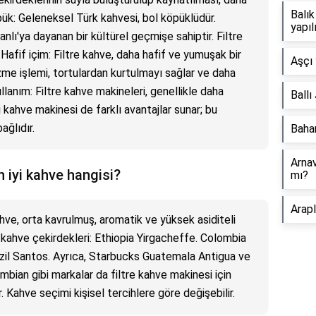
Balık
pük: Geleneksel Türk kahvesi, bol köpüklüdür.
yapıl
nlı'ya dayanan bir kültürel geçmişe sahiptir. Filtre
 Hafif içim: Filtre kahve, daha hafif ve yumuşak bir
Aşçı 
zme işlemi, tortulardan kurtulmayı sağlar ve daha
ullanım: Filtre kahve makineleri, genellikle daha
Ballı
ki kahve makinesi de farklı avantajlar sunar; bu
ağlıdır.
Baha
Arnav
n iyi kahve hangisi?
mı?
Arapl
kahve, orta kavrulmuş, aromatik ve yüksek asiditeli
re kahve çekirdekleri: Ethiopia Yirgacheffe. Colombia
il Santos. Ayrıca, Starbucks Guatemala Antigua ve
ian gibi markalar da filtre kahve makinesi için
. Kahve seçimi kişisel tercihlere göre değişebilir.