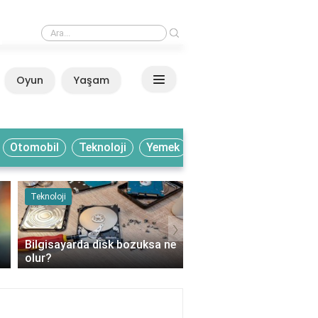
›
Ayaklarım yatağın içinde neden buz gibi olur?
Oyun
Yaşam
Anasayfa
Otomobil
Teknoloji
Yemek
Teknoloji
Yemek
›
Bilgisayarda disk bozuksa ne
Bakır hangi meyvelerde
olur?
bulunur?