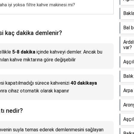
a iyi yoksa filtre kahve makinesi mi?
Bakla
Bal b
si kaç dakika demlenir?
Arda'
var?
ellikle
5-8 dakika
içinde kahveyi demler. Ancak bu
ılan kahve miktarına göre değişebilir
Aşçıl
Balık
nesi kapatılmadığı sürece kahvenizi
40 dakikaya
Arpa 
sonra cihaz otomatik olarak kapanır
Arony
tı nedir?
Aşçıl
ahvenin suyla temas ederek demlenmesini sağlayan
Balka