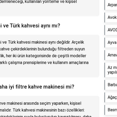
demleneceği, kullanılan yönteme ve kişisel
Arpan
Avoka
i ve Türk kahvesi aynı mı?
AVOD 
i ve Türk kahvesi makinesi aynı değildir. Arçelik
Ayva
kahve çekirdeklerinin bulunduğu filtreden suyun
Arnav
lik, her iki ürün kategorisinde de çeşitli modeller
rklı çalışma prensiplerine ve kullanım amaçlarına
Az ma
yapıl
Barba
ha iyi filtre kahve makinesi mi?
Ağaç 
ahve makinesi arasında seçim yaparken, kişisel
Basm
lıdır. Türk kahvesi makinesinin bazı özellikleri:
irdeklerinin suyla buluşturulup kaynatılması, daha