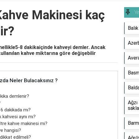
 Kahve Makinesi kaç
Y
ir?
Balık
Azerb
nellikle5-8 dakikaiçinde kahveyi demler. Ancak
ullanılan kahve miktarına göre değişebilir
Avera
Basma
zda Neler Bulacaksınız ?
Balda
akika demlenir?
Ağzı 
?
sakla
 6 dakikada mı?
k kahvesi aynı mı?
Barm
iltre kahve makinesi mi?
ve hangisi?
dikkat edilmeli?
Ağrı'