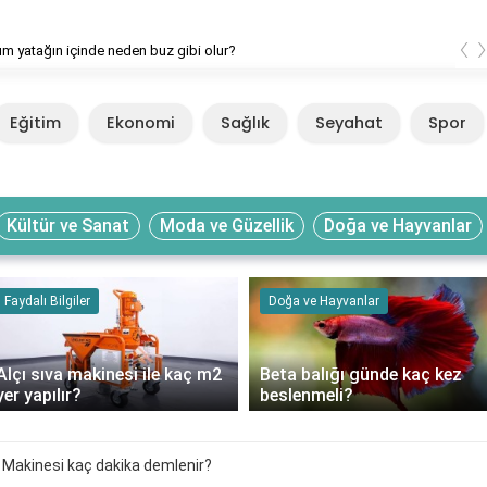
‹
ım yatağın içinde neden buz gibi olur?
Eğitim
Ekonomi
Sağlık
Seyahat
Spor
Kültür ve Sanat
Moda ve Güzellik
Doğa ve Hayvanlar
Faydalı Bilgiler
Doğa ve Hayvanlar
Alçı sıva makinesi ile kaç m2
Beta balığı günde kaç kez
yer yapılır?
beslenmeli?
e Makinesi kaç dakika demlenir?