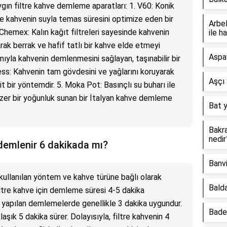
aygın filtre kahve demleme aparatları: 1. V60: Konik
 ile kahvenin suyla temas süresini optimize eden bir
Arbel
Chemex: Kalın kağıt filtreleri sayesinde kahvenin
ile h
tarak berrak ve hafif tatlı bir kahve elde etmeyi
Aspav
mıyla kahvenin demlenmesini sağlayan, taşınabilir bir
ss: Kahvenin tam gövdesini ve yağlarını koruyarak
Aşçı 
it bir yöntemdir. 5. Moka Pot: Basınçlı su buharı ile
er bir yoğunluk sunan bir İtalyan kahve demleme
Bat y
Bakra
nedir
 demlenir 6 dakikada mı?
Banvi
kullanılan yöntem ve kahve türüne bağlı olarak
Balda
filtre kahve için demleme süresi 4-5 dakika
 yapılan demlemelerde genellikle 3 dakika uygundur.
Bade
ık 5 dakika sürer. Dolayısıyla, filtre kahvenin 4