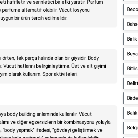
i hafifletir ve serinletici bir etki yaratır. Parfüm
Beco
e parfüme alternatif olabilir. Vücut losyonu
uygun bir ürün tercih edilmelidir.
Bahs
Birli
Beyaz
örten, tek parça halinde olan bir giysidir. Body
: Vücut hatlarını belirginleştirme. Üst ve alt giyimi
Bitli
yim olarak kullanım. Spor aktiviteleri.
Belir
Birde
Balık
a body building anlamında kullanılır. Vücut
i alımı ve diğer egzersizlerin bir kombinasyonu yoluyla
Belgi
ıca, "body yapmak" ifadesi, "gövdeyi geliştirmek ve