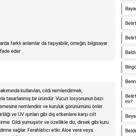
Baya
Belir
Beli
arda farklı anlamlar da taşıyabilir; örneğin, bilgisayar
ifade eder
Baldı
Bingö
Bennu
bakımında kullanılan, cildi nemlendirmek,
Belir
 tasarlanmış bir üründür. Vücut losyonunun bazı
mı?
nlemesine nemlendirir ve kuruluk görünümünü önler.
liliği ve UV ışınları gibi dış etkenlere karşı cilt
Beyaz
irme: Cildi yumuşatır ve özellikle diz, dirsek gibi kuru
rme sağlar. Ferahlatıcı etki: Aloe vera veya
Belde