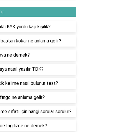
og
klı KYK yurdu kaç kişilik?
 baştan kokar ne anlama gelir?
ava ne demek?
raya nasıl yazılır TDK?
şik kelime nasıl bulunur test?
ıngo ne anlama gelir?
tme sıfatı için hangi sorular sorulur?
ce İngilizce ne demek?