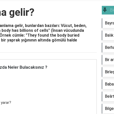
a gelir?
Bl
Bayra
anlama gelir, bunlardan bazıları: Vücut, beden,
body has billions of cells" (İnsan vücudunda
 Örnek cümle: "They found the body buried
Balık
 bir yaprak yığınının altında gömülü halde
Berh
Bir a
zda Neler Bulacaksınız ?
Birle
Babaf
Belir
e yarar?
Bilge