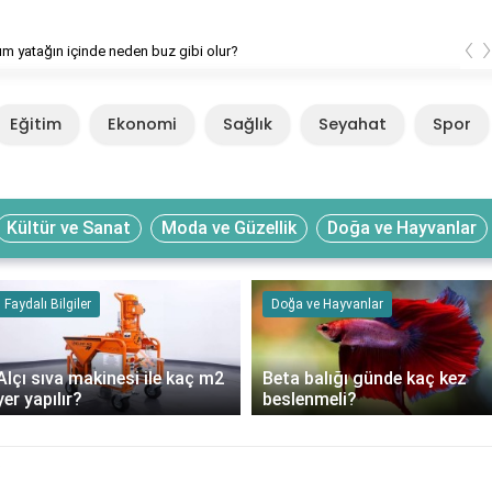
‹
ım yatağın içinde neden buz gibi olur?
Eğitim
Ekonomi
Sağlık
Seyahat
Spor
Kültür ve Sanat
Moda ve Güzellik
Doğa ve Hayvanlar
Faydalı Bilgiler
Doğa ve Hayvanlar
Alçı sıva makinesi ile kaç m2
Beta balığı günde kaç kez
yer yapılır?
beslenmeli?
?