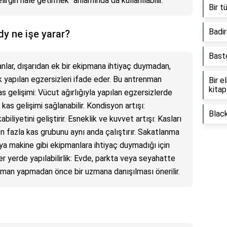
lirgin hale getirmek" anlamında da kullanılabilir.
Bir 
Badi
dy ne işe yarar?
Basto
anlar, dışarıdan ek bir ekipmana ihtiyaç duymadan,
ak yapılan egzersizleri ifade eder. Bu antrenman
Bir el
kitap
Kas gelişimi: Vücut ağırlığıyla yapılan egzersizlerde
 kas gelişimi sağlanabilir. Kondisyon artışı:
Blac
liyetini geliştirir. Esneklik ve kuvvet artışı: Kasları
n fazla kas grubunu aynı anda çalıştırır. Sakatlanma
veya makine gibi ekipmanlara ihtiyaç duymadığı için
r yerde yapılabilirlik: Evde, parkta veya seyahatte
renman yapmadan önce bir uzmana danışılması önerilir.