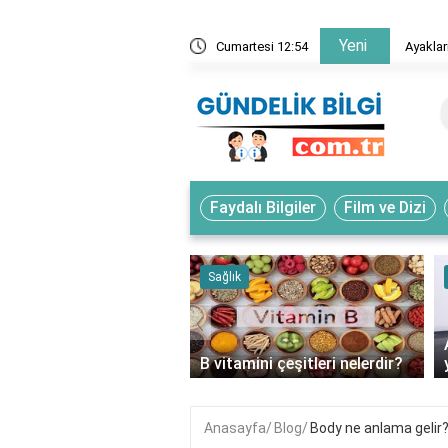
Yeni
içinde neden buz gibi olur?
Cumartesi 12:54
Ayaklar
Faydalı Bilgiler
Film ve Dizi
k
Sağlık
‹
 hangi meyvelerde
ur?
B vitamini çeşitleri nelerdir?
Anasayfa
Blog
Body ne anlama gelir