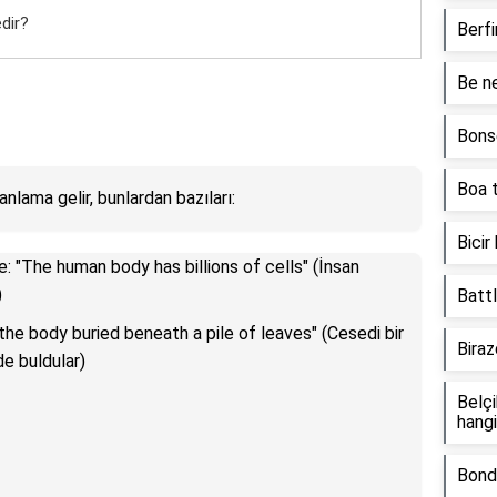
dir?
Berfi
Be ne
Bonse
Boa t
anlama gelir, bunlardan bazıları:
Bicir
: "The human body has billions of cells" (İnsan
)
Battl
he body buried beneath a pile of leaves" (Cesedi bir
Biraz
de buldular)
Belçi
hangi
Bond 