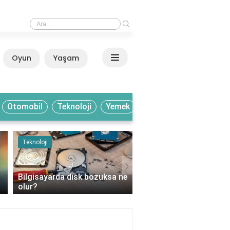
›
Ayaklarım yatağın içinde neden buz gibi olur?
Oyun
Yaşam
Anasayfa
Otomobil
Teknoloji
Yemek
Teknoloji
Yemek
›
Bilgisayarda disk bozuksa ne
Bakır hangi meyvelerde
olur?
bulunur?