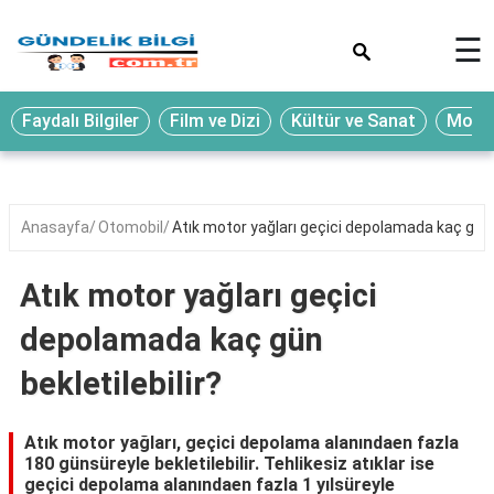
×
☰
Eğitim
Faydalı Bilgiler
Film ve Dizi
Kültür ve Sanat
Moda 
Ekonomi
Sağlık
Seyahat
Anasayfa
Otomobil
Atık motor yağları geçici depolamada kaç gün b
Spor
Atık motor yağları geçici
Oyun
depolamada kaç gün
Yaşam
bekletilebilir?
Hukuk
Blog
Atık motor yağları, geçici depolama alanındaen fazla
180 günsüreyle bekletilebilir. Tehlikesiz atıklar ise
geçici depolama alanındaen fazla 1 yılsüreyle