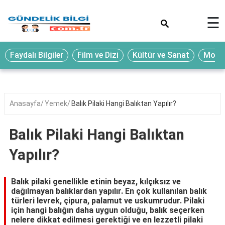
×
☰
Eğitim
Faydalı Bilgiler
Film ve Dizi
Kültür ve Sanat
Moda 
Ekonomi
Sağlık
Seyahat
Anasayfa
Yemek
Balık Pilaki Hangi Balıktan Yapılır?
Spor
Balık Pilaki Hangi Balıktan
Oyun
Yapılır?
Yaşam
Hukuk
Balık pilaki genellikle etinin beyaz, kılçıksız ve
dağılmayan balıklardan yapılır. En çok kullanılan balık
Blog
türleri levrek, çipura, palamut ve uskumrudur. Pilaki
için hangi balığın daha uygun olduğu, balık seçerken
nelere dikkat edilmesi gerektiği ve en lezzetli pilaki