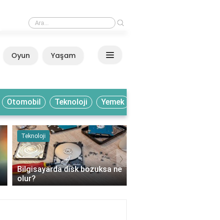
›
Ayaklarım yatağın içinde neden buz gibi olur?
Oyun
Yaşam
Anasayfa
Otomobil
Teknoloji
Yemek
Teknoloji
Yemek
›
Bilgisayarda disk bozuksa ne
Bakır hangi meyvelerde
olur?
bulunur?