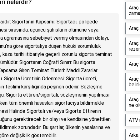
rı nelerdir?
Araç 
zaman
nlardır: Sigortanın Kapsamı: Sigortacı, poliçede
Araç 
mesi sırasında, üçüncü şahısların ölümüne veya
ara uğramasına sebebiyet vermiş olmasından dolayı,
Araç 
nunu’na göre sigortalıya düşen hukuki sorumluluk
rezer
kaza tarihi itibariyle geçerli zorunlu sigorta teminat
kümlüdür. Sigortanın Coğrafi Sınırı: Bu sigorta
Araç 
. Kapsama Giren Teminat Türleri: Maddi Zararlar
ı. Sigorta Ücretinin Ödenmesi: Sigorta ücreti,
Araç 
belir
in teslimi karşılığında peşinen ödenir. Sözleşme
ü: Sigorta ettiren/sigortalı, sözleşmenin yapılması
Araç 
eken tüm önemli hususları sigortacıya bildirmekle
ne ol
si Halinde Sigortalı ve/veya Sigorta Ettirenin
luğunu gerektirecek bir olayı ve kendisine yöneltilen
ATV n
ldirmek zorundadır. Bu şartlar, ülkenin yasalarına ve
Arka
göre değişiklik gösterebilir.