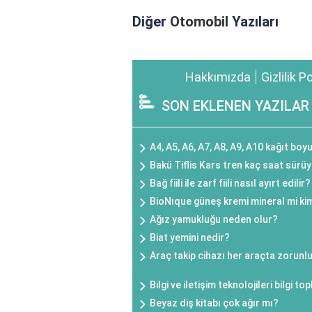
Diğer
Otomobil
Yazıları
Hakkımızda
Gizlilik P
SON EKLENEN YAZILAR
A4, A5, A6, A7, A8, A9, A10 kağıt boy
Bakü Tiflis Kars tren kaç saat sürü
Bağ fiili ile zarf fiili nasıl ayırt edilir?
BioNıque güneş kremi mineral mi ki
Ağız yamukluğu neden olur?
Biat yemini nedir?
Araç takip cihazı her araçta zorunl
Bilgi ve iletişim teknolojileri bilgi 
Beyaz diş kitabı çok ağır mı?