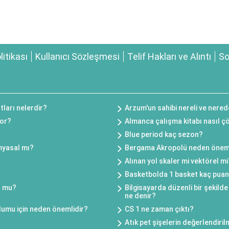
olitikası
Kullanıcı Sözleşmesi
Telif Hakları ve Alıntı
So
utları nelerdir?
Arzum'un sahibi nereli ve nered
yor?
Almanca çalışma kitabı nasıl ç
Blue period kaç sezon?
myasal mı?
Bergama Akropolü neden önem
Alınan yol skaler mi vektörel mi
Basketbolda 1 basket kaç pua
u mu?
Bilgisayarda düzenli bir şekild
ne denir?
toplumu için neden önemlidir?
CS 1 ne zaman çıktı?
Atık pet şişelerin değerlendir