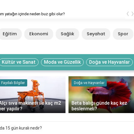
‹
ım yatağın içinde neden buz gibi olur?
Eğitim
Ekonomi
Sağlık
Seyahat
Spor
Kültür ve Sanat
Moda ve Güzellik
Doğa ve Hayvanlar
Faydalı Bilgiler
Doğa ve Hayvanlar
Alçı sıva makinesi ile kaç m2
Beta balığı günde kaç kez
yer yapılır?
beslenmeli?
da 15 gün kuralı nedir?