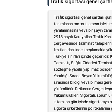
Trafik sigortası genel şartla
Trafik sigortası genel şartları şu
tanımlanan motorlu aracın işletil
yaralanmasına veya bir şeyin zar
2918 sayılı Karayolları Trafik Ka
çerçevesinde tazminat taleplerini, 
limitleri dahilinde karşılamakla yü
Türkiye sınırları içinde geçerlidir
Teminatı; Sağlık Giderleri Teminat
sözleşme yapılır yapılmaz poliçen
Yapıldığı Sırada Beyan Yükümlülüğ
sırasında bildiği veya bilmesi ger
yükümlüdür. Rizikonun Gerçekleşme
Yükümlülükleri: Sigortalı, sorumlu
istemi on gün içinde sigortacıya bi
sigorta şirketlerinin politikalarına 