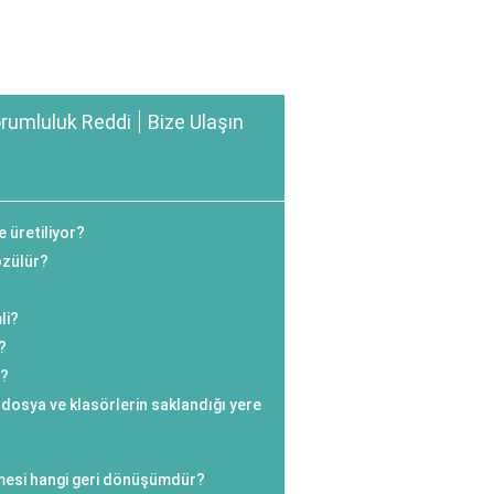
rumluluk Reddi
Bize Ulaşın
e üretiliyor?
özülür?
li?
?
n?
e dosya ve klasörlerin saklandığı yere
ilmesi hangi geri dönüşümdür?