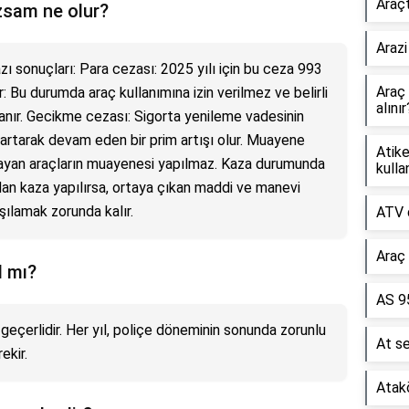
Araçt
zsam ne olur?
Arazi
ı sonuçları: Para cezası: 2025 yılı için bu ceza 993
Araç
ir: Bu durumda araç kullanımına izin verilmez ve belirli
alınır
lanır. Gecikme cezası: Sigorta yenileme vadesinin
 artarak devam eden bir prim artışı olur. Muayene
Atike
mayan araçların muayenesi yapılmaz. Kaza durumunda
kullan
dan kaza yapılırsa, ortaya çıkan maddi ve manevi
rşılamak zorunda kalır.
ATV d
Araç 
l mı?
AS 9
l geçerlidir. Her yıl, poliçe döneminin sonunda zorunlu
At s
ekir.
Atak