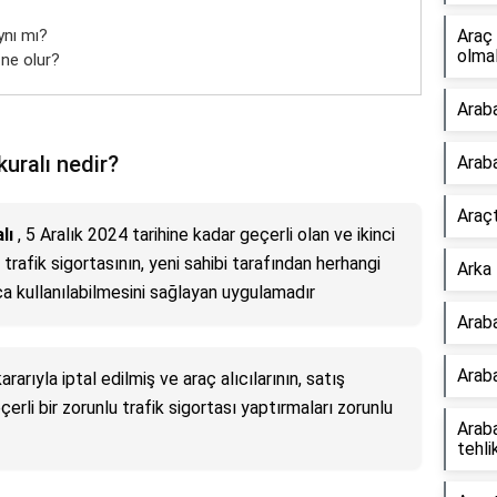
ynı mı?
Araç 
olmal
 ne olur?
Araba
uralı nedir?
Araba
Araçt
lı
, 5 Aralık 2024 tarihine kadar geçerli olan ve ikinci
trafik sigortasının, yeni sahibi tarafından herhangi
Arka 
 kullanılabilmesini sağlayan uygulamadır
Araba
Arab
rıyla iptal edilmiş ve araç alıcılarının, satış
erli bir zorunlu trafik sigortası yaptırmaları zorunlu
Arab
tehli